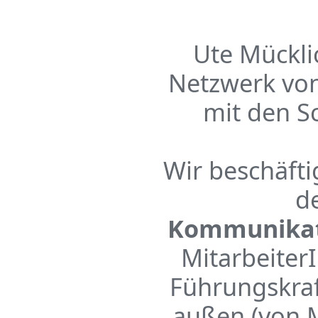
Ute Mückli
Netzwerk von
mit den 
Wir beschäft
d
Kommunikat
Mitarbeiter
Führungskraf
außen (von M